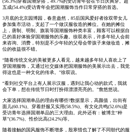
(56.3%)穿着国潮穿搭，49.7%的受访青年会在节日庆典穿。超
五成(54.4%)受访青年会把国潮服饰当作日常穿搭的首选。
3月底的北京园博园，春意盎然，85后国风爱好者徐双带女儿
参加集市活动，支起了一个做汉服妆造的摊位。在她的摊位
上，唐制、明制、旗装等国潮服饰种类丰富，顾客可以根据自
己的喜好体验穿国潮服饰的乐趣。徐双表示，许多年轻人会前
来咨询、消费，特别是不少年轻的父母会带孩子来做妆造，摊
位的收益很不错。
“随着传统文化的美被更多人看见，越来越多年轻人喜欢上了
穿国潮服饰，又通过社交媒体把国潮服饰的美展示出去，我觉
得这也是一种文化的传承。”徐双说。
“看到社交平台上有人展示汉服，遇到让我心动的款式，我就
会下单，想在传统节日时打扮得漂漂亮亮的。”詹悠悠说。
大家选择国潮单品的理由有哪些?数据显示，高颜值，出街有
面儿(60.1%)、穿着舒服又实用(58.5%)、有文化共鸣(52.6%)是
受访青年选择国潮单品的三大理由。此外还有：被博主“种
草”(36.7%)、性价比高(24.2%)等。
随着接触的国风服饰不断增多，殷寒惜也了解了不同朝代的服