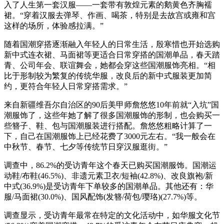
入了人生第一套汉服——一套带有敦煌元素的鹅黄色齐胸襦
裙。“穿着汉服去弹琴、作画、喝茶，特别是去故宫或雍和宫
这样的场所，体验感拉满。”
随着国潮穿搭逐渐融入年轻人的日常生活，殷寒惜也开始选购
新中式连衣裙、马面裙等更适合日常穿搭的国潮单品，春天踏
青、公司年会、联谊舞会，她都会穿这些国潮服饰亮相。“相
比于形制较为繁复的传统华服，改良后的新中式服装更加简
约，更符合年轻人日常穿搭需求。”
来自新疆维吾尔自治区的90后美甲师詹悠悠10年前就“入坑”国
潮服饰了，这些年她了解了很多国潮服饰的形制，也会购买一
些簪子、鞋、包与国潮服装进行搭配。詹悠悠粗略计算了一
下，自己在国潮服饰上已经花费了3000元左右。“我一般会在
中秋节、春节、七夕等传统节日穿汉服逛街。”
调查中，86.2%的受访青年这个春天已购买国潮服饰。国潮运
动鞋/布鞋(46.5%)、非遗元素卫衣/短袖(42.8%)、改良旗袍/新
中式(36.9%)是受访青年下单较多的国潮单品。其他还有：华
服/马面裙(30.0%)、国风配饰(发簪/荷包/璎珞)(27.7%)等。
调查显示，受访青年最常在特定的文化活动中，如华服文化节