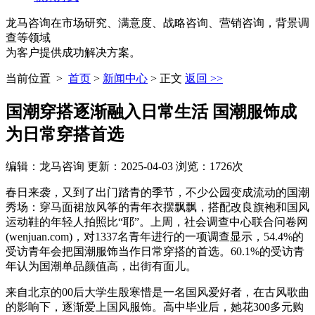
龙马咨询
在市场研究、满意度、战略咨询、营销咨询，背景调
查等领域
为客户提供成功解决方案。
当前位置 >
首页
>
新闻中心
> 正文
返回 >>
国潮穿搭逐渐融入日常生活 国潮服饰成
为日常穿搭首选
编辑：龙马咨询 更新：2025-04-03 浏览：1726次
春日来袭，又到了出门踏青的季节，不少公园变成流动的国潮
秀场：穿马面裙放风筝的青年衣摆飘飘，搭配改良旗袍和国风
运动鞋的年轻人拍照比“耶”。上周，社会调查中心联合问卷网
(wenjuan.com)，对1337名青年进行的一项调查显示，54.4%的
受访青年会把国潮服饰当作日常穿搭的首选。60.1%的受访青
年认为国潮单品颜值高，出街有面儿。
来自北京的00后大学生殷寒惜是一名国风爱好者，在古风歌曲
的影响下，逐渐爱上国风服饰。高中毕业后，她花300多元购