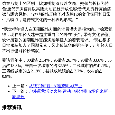
饰在形制上的区别，比如明制汉服以立领、交领与长袄为特
色;唐代齐胸襦裙以高腰大袖彰显开放包容;晋代则流行宽袖襦
裙与飘逸风格。“这些服饰反映了对应朝代的文化氛围和日常
生活特点，是传统文化的一种表现形式。”
“我觉得年轻人在国潮服饰方面的消费潜力是很大的。”徐双觉
得，现在年轻人越来越注重自己的外在“美”，带有文化底蕴、
设计感强的国潮服饰更能满足年轻人的着装需求。“现在很多
日常服装加入了国潮元素，又比传统华服更轻便，让年轻人日
常出行也能轻松驾驭。”
受访青年中，00后占21.4%，95后占26.7%，90后占33.6%，85
后占18.3%。来自一线城市的占32.5%，二线城市的占41.1%，
三四线城市的占21.9%，县城或城镇的占3.7%，农村的占
0.8%。
上一篇：
从“织”到“智” AI重塑毛衫产业
下一篇：
户外露营活动火热 运动户外消费市场迎来新一
轮增长
推荐资讯