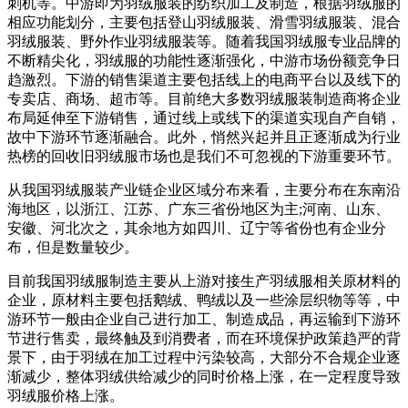
刺机等。中游即为羽绒服装的纺织加工及制造，根据羽绒服的
相应功能划分，主要包括登山羽绒服装、滑雪羽绒服装、混合
羽绒服装、野外作业羽绒服装等。随着我国羽绒服专业品牌的
不断精尖化，羽绒服的功能性逐渐强化，中游市场份额竞争日
趋激烈。下游的销售渠道主要包括线上的电商平台以及线下的
专卖店、商场、超市等。目前绝大多数羽绒服装制造商将企业
布局延伸至下游销售，通过线上或线下的渠道实现自产自销，
故中下游环节逐渐融合。此外，悄然兴起并且正逐渐成为行业
热榜的回收旧羽绒服市场也是我们不可忽视的下游重要环节。
从我国羽绒服装产业链企业区域分布来看，主要分布在东南沿
海地区，以浙江、江苏、广东三省份地区为主;河南、山东、
安徽、河北次之，其余地方如四川、辽宁等省份也有企业分
布，但是数量较少。
目前我国羽绒服制造主要从上游对接生产羽绒服相关原材料的
企业，原材料主要包括鹅绒、鸭绒以及一些涂层织物等等，中
游环节一般由企业自己进行加工、制造成品，再运输到下游环
节进行售卖，最终触及到消费者，而在环境保护政策趋严的背
景下，由于羽绒在加工过程中污染较高，大部分不合规企业逐
渐减少，整体羽绒供给减少的同时价格上涨，在一定程度导致
羽绒服价格上涨。