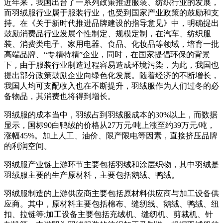
近年来，我国出台了一系列政策推进服装、纺织行业的发展，
而羽绒服行业属于服装行业，也受到国家产业政策的鼓励和支
持。在《关于新时代推进品牌建设的指导意见》中，明确提出
鼓励消费品行业发展个性制定、规模定制，在汽车、纺织服
装、消费类电子、家用电器、食品、化妆品等领域，培育一批
高端品牌、“专精特精”企业，同时，在国家提倡环保的背景
下，由于服装行业制造过程容易造成环境污染，为此，我国也
提出部分政策鼓励企业向绿色化发展。随着经济的不断增长，
我国人均可支配收入也在不断提升，羽绒服作为人们过冬的必
备物品，其消费也将得到增长。
羽绒服的成本当中，羽绒占到羽绒服成本的30%以上，而数据
显示，国标90白鸭绒的价格从27万元/吨上涨至约39万元/吨，
涨幅45%。加上人工、油价、限产限电等因素，直接挤压品牌
的利润空间。
羽绒服产业链上游环节主要包括羽绒和涂层织物，其中羽绒是
羽绒服主要的生产原材料，主要包括鹅绒、鸭绒。
羽绒服制造的上游供应商主要包括原材料供应商与加工设备供
应商。其中，原材料主要包括棉布、缝纫线、鹅绒、鸭绒、纽
扣、拉链等;加工设备主要包括充绒机、缝纫机、剪裁机、针