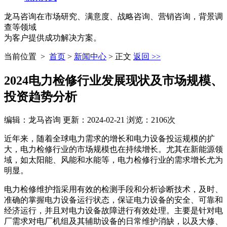
龙马咨询
在市场研究、满意度、战略咨询、营销咨询，背景调
查等领域
为客户提供成功解决方案。
当前位置 >
首页
>
新闻中心
> 正文
返回 >>
2024电力检修行业发展现状及市场规模、
投资趋势分析
编辑：龙马咨询 更新：2024-02-21 浏览：2106次
近年来，随着全球电力需求的增长和电力设备投运规模的扩
大，电力检修行业的市场规模也在持续增长。尤其在新能源领
域，如太阳能、风能和水能等，电力检修行业的需求增长尤为
明显。
电力检修维护指采用有效的检测手段和分析诊断技术，及时、
准确的掌握电力设备运行状态，保证电力设备的安全、可靠和
经济运行，并且对电力设备故障进行有效处理。主要是针对电
厂需求对电厂机组及其辅助设备的日常维护消缺，以及大修、