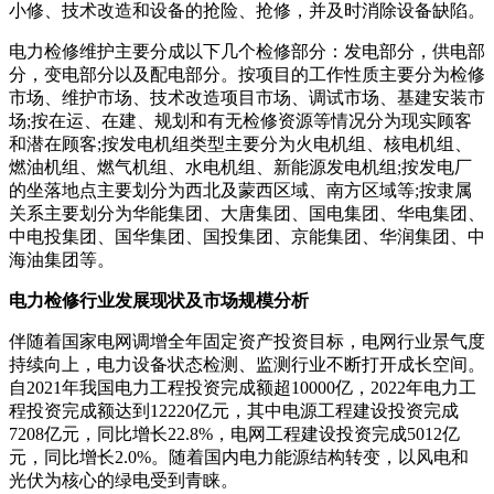
小修、技术改造和设备的抢险、抢修，并及时消除设备缺陷。
电力检修维护主要分成以下几个检修部分：发电部分，供电部
分，变电部分以及配电部分。按项目的工作性质主要分为检修
市场、维护市场、技术改造项目市场、调试市场、基建安装市
场;按在运、在建、规划和有无检修资源等情况分为现实顾客
和潜在顾客;按发电机组类型主要分为火电机组、核电机组、
燃油机组、燃气机组、水电机组、新能源发电机组;按发电厂
的坐落地点主要划分为西北及蒙西区域、南方区域等;按隶属
关系主要划分为华能集团、大唐集团、国电集团、华电集团、
中电投集团、国华集团、国投集团、京能集团、华润集团、中
海油集团等。
电力检修行业发展现状及市场规模分析
伴随着国家电网调增全年固定资产投资目标，电网行业景气度
持续向上，电力设备状态检测、监测行业不断打开成长空间。
自2021年我国电力工程投资完成额超10000亿，2022年电力工
程投资完成额达到12220亿元，其中电源工程建设投资完成
7208亿元，同比增长22.8%，电网工程建设投资完成5012亿
元，同比增长2.0%。随着国内电力能源结构转变，以风电和
光伏为核心的绿电受到青睐。